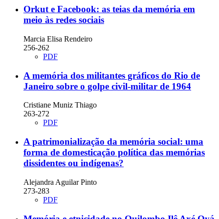
Orkut e Facebook: as teias da memória em
meio às redes sociais
Marcia Elisa Rendeiro
256-262
PDF
A memória dos militantes gráficos do Rio de
Janeiro sobre o golpe civil-militar de 1964
Cristiane Muniz Thiago
263-272
PDF
A patrimonialização da memória social: uma
forma de domesticação política das memórias
dissidentes ou indígenas?
Alejandra Aguilar Pinto
273-283
PDF
Memória e etnicidade no Quilombo Ilê Axé Oyá