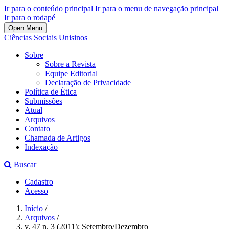
Ir para o conteúdo principal
Ir para o menu de navegação principal
Ir para o rodapé
Open Menu
Ciências Sociais Unisinos
Sobre
Sobre a Revista
Equipe Editorial
Declaração de Privacidade
Política de Ética
Submissões
Atual
Arquivos
Contato
Chamada de Artigos
Indexação
Buscar
Cadastro
Acesso
Início
/
Arquivos
/
v. 47 n. 3 (2011): Setembro/Dezembro