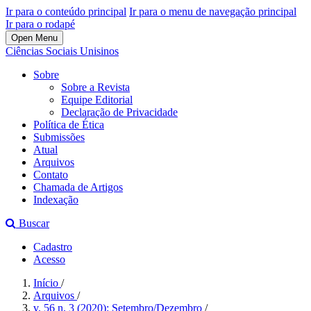
Ir para o conteúdo principal
Ir para o menu de navegação principal
Ir para o rodapé
Open Menu
Ciências Sociais Unisinos
Sobre
Sobre a Revista
Equipe Editorial
Declaração de Privacidade
Política de Ética
Submissões
Atual
Arquivos
Contato
Chamada de Artigos
Indexação
Buscar
Cadastro
Acesso
Início
/
Arquivos
/
v. 56 n. 3 (2020): Setembro/Dezembro
/