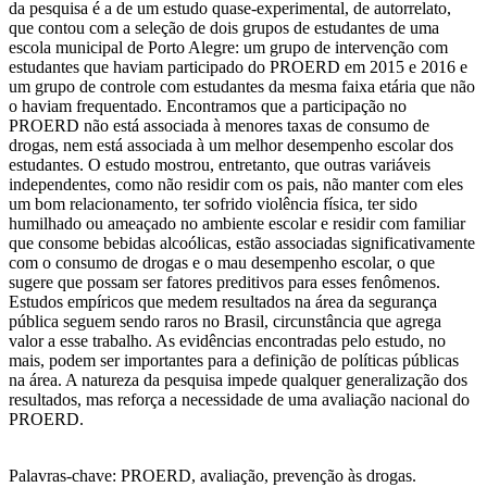
da pesquisa é a de um estudo quase-experimental, de autorrelato,
que contou com a seleção de dois grupos de estudantes de uma
escola municipal de Porto Alegre: um grupo de intervenção com
estudantes que haviam participado do PROERD em 2015 e 2016 e
um grupo de controle com estudantes da mesma faixa etária que não
o haviam frequentado. Encontramos que a participação no
PROERD não está associada à menores taxas de consumo de
drogas, nem está associada à um melhor desempenho escolar dos
estudantes. O estudo mostrou, entretanto, que outras variáveis
independentes, como não residir com os pais, não manter com eles
um bom relacionamento, ter sofrido violência física, ter sido
humilhado ou ameaçado no ambiente escolar e residir com familiar
que consome bebidas alcoólicas, estão associadas significativamente
com o consumo de drogas e o mau desempenho escolar, o que
sugere que possam ser fatores preditivos para esses fenômenos.
Estudos empíricos que medem resultados na área da segurança
pública seguem sendo raros no Brasil, circunstância que agrega
valor a esse trabalho. As evidências encontradas pelo estudo, no
mais, podem ser importantes para a definição de políticas públicas
na área. A natureza da pesquisa impede qualquer generalização dos
resultados, mas reforça a necessidade de uma avaliação nacional do
PROERD.
Palavras-chave: PROERD, avaliação, prevenção às drogas.