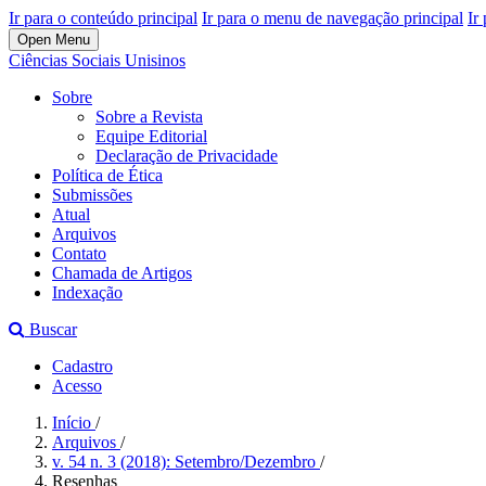
Ir para o conteúdo principal
Ir para o menu de navegação principal
Ir
Open Menu
Ciências Sociais Unisinos
Sobre
Sobre a Revista
Equipe Editorial
Declaração de Privacidade
Política de Ética
Submissões
Atual
Arquivos
Contato
Chamada de Artigos
Indexação
Buscar
Cadastro
Acesso
Início
/
Arquivos
/
v. 54 n. 3 (2018): Setembro/Dezembro
/
Resenhas