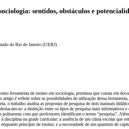
ciologia: sentidos, obstáculos e potencialid
stado do Rio de Janeiro (UERJ)
a como ferramenta de ensino em sociologia, premissa que consta em do
artigo é refletir sobre as possibilidades de utilização dessa ferrame
 ela, o trabalho analisa as propostas de pesquisa de dois manuais didát
stacam-se: a distinção entre os tipos de pesquisa mais informativos e 
 polissemia com que professores identificam o termo “pesquisa”. Além d
 à disciplina na grade curricular; a ausência de um clima escolar que 
a enquanto princípio de ensino; e a necessidade de um quantum de capital