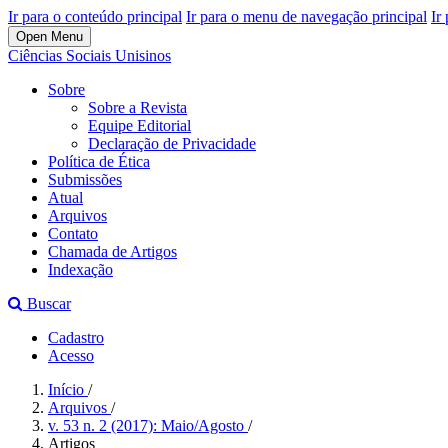
Ir para o conteúdo principal
Ir para o menu de navegação principal
Ir
Open Menu
Ciências Sociais Unisinos
Sobre
Sobre a Revista
Equipe Editorial
Declaração de Privacidade
Política de Ética
Submissões
Atual
Arquivos
Contato
Chamada de Artigos
Indexação
Buscar
Cadastro
Acesso
Início
/
Arquivos
/
v. 53 n. 2 (2017): Maio/Agosto
/
Artigos