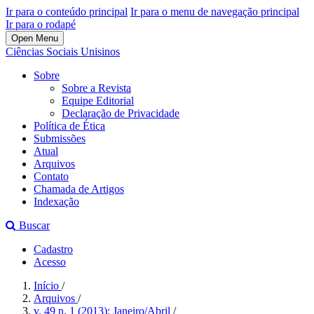
Ir para o conteúdo principal
Ir para o menu de navegação principal
Ir para o rodapé
Open Menu
Ciências Sociais Unisinos
Sobre
Sobre a Revista
Equipe Editorial
Declaração de Privacidade
Política de Ética
Submissões
Atual
Arquivos
Contato
Chamada de Artigos
Indexação
Buscar
Cadastro
Acesso
Início
/
Arquivos
/
v. 49 n. 1 (2013): Janeiro/Abril
/