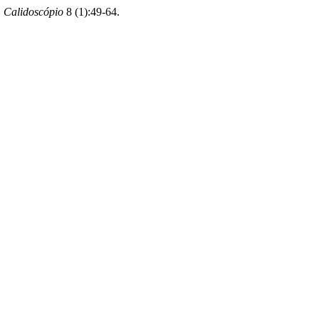
.
Calidoscópio
8 (1):49-64.