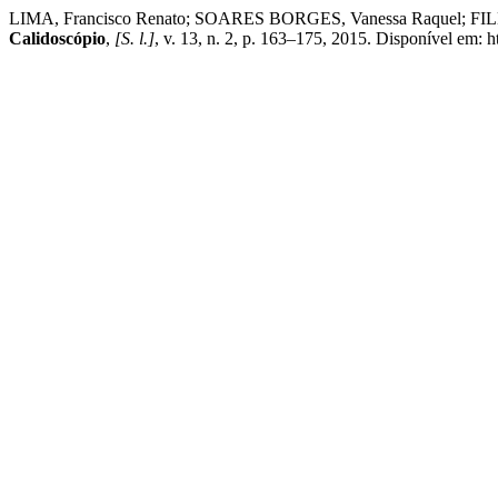
LIMA, Francisco Renato; SOARES BORGES, Vanessa Raquel; FILHO, Fr
Calidoscópio
,
[S. l.]
, v. 13, n. 2, p. 163–175, 2015. Disponível em: h