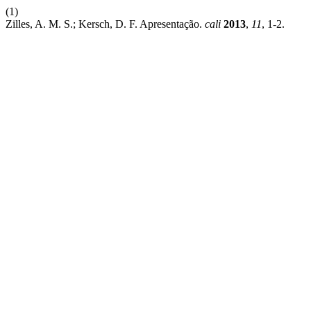
(1)
Zilles, A. M. S.; Kersch, D. F. Apresentação.
cali
2013
,
11
, 1-2.