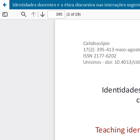
Identidades docentes e a ética discursiva nas interações suger