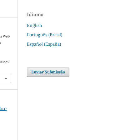
Idioma
English
Português (Brasil)
 da Web
a
Español (España)
oscopio
Enviar Submissão
mbro