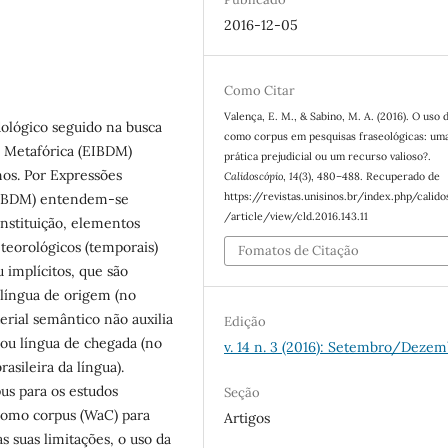
2016-12-05
Como Citar
Valença, E. M., & Sabino, M. A. (2016). O uso
ológico seguido na busca
como corpus em pesquisas fraseológicas: um
e Metafórica (EIBDM)
prática prejudicial ou um recurso valioso?.
nos. Por Expressões
Calidoscópio
,
14
(3), 480–488. Recuperado de
https://revistas.unisinos.br/index.php/calid
(EIBDM) entendem-se
/article/view/cld.2016.143.11
nstituição, elementos
eteorológicos (temporais)
Fomatos de Citação
 implícitos, que são
u língua de origem (no
terial semântico não auxilia
Edição
 ou língua de chegada (no
v. 14 n. 3 (2016): Setembro/Deze
asileira da língua).
pus para os estudos
Seção
 como corpus (WaC) para
Artigos
as suas limitações, o uso da