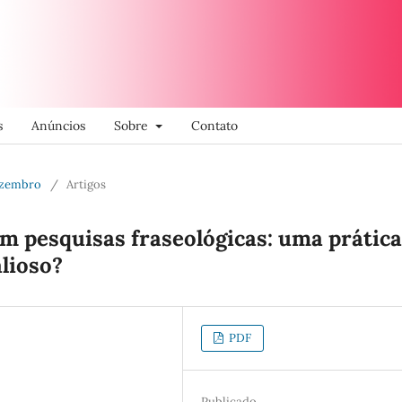
s
Anúncios
Sobre
Contato
Dezembro
/
Artigos
m pesquisas fraseológicas: uma prática
alioso?
PDF
Publicado