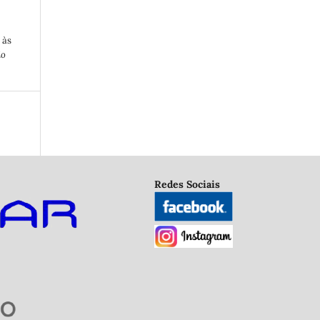
 às
io
Redes Sociais