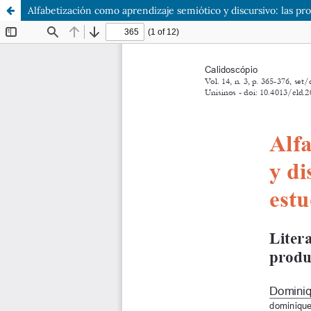
Alfabetización como aprendizaje semiótico y discursivo: las pr