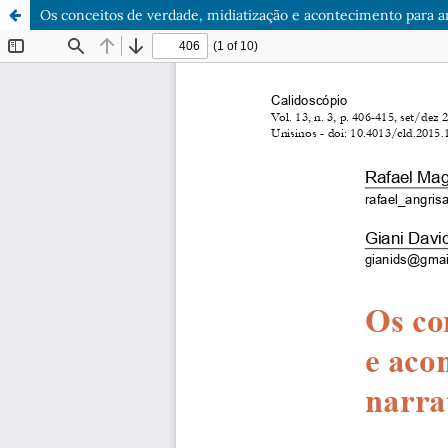
Os conceitos de verdade, midiatização e acontecimento para aná