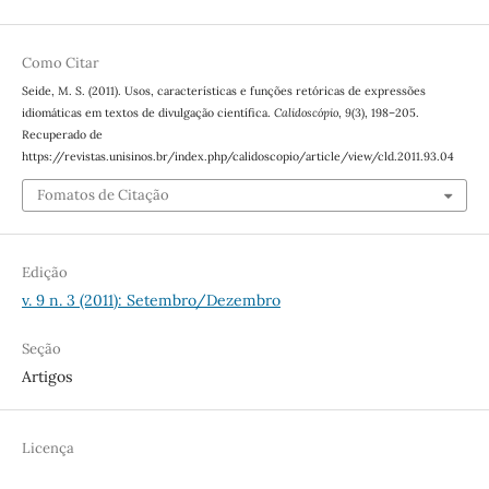
Como Citar
Seide, M. S. (2011). Usos, características e funções retóricas de expressões
idiomáticas em textos de divulgação científica.
Calidoscópio
,
9
(3), 198–205.
Recuperado de
https://revistas.unisinos.br/index.php/calidoscopio/article/view/cld.2011.93.04
Fomatos de Citação
Edição
v. 9 n. 3 (2011): Setembro/Dezembro
Seção
Artigos
Licença