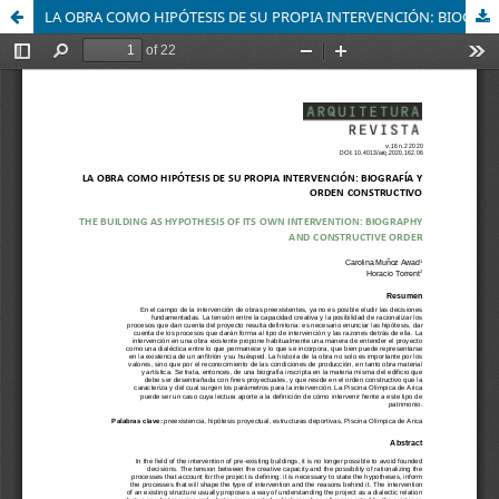
LA OBRA COMO HIPÓTESIS DE SU PROPIA INTERVENCIÓN: BIOGRAFÍA Y ORDEN CONSTRUCTIVO