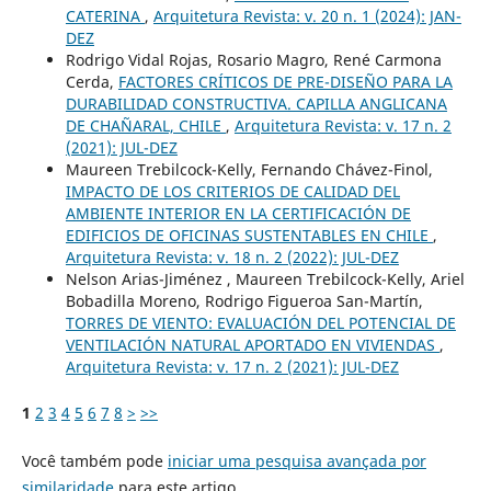
CATERINA
,
Arquitetura Revista: v. 20 n. 1 (2024): JAN-
DEZ
Rodrigo Vidal Rojas, Rosario Magro, René Carmona
Cerda,
FACTORES CRÍTICOS DE PRE-DISEÑO PARA LA
DURABILIDAD CONSTRUCTIVA. CAPILLA ANGLICANA
DE CHAÑARAL, CHILE
,
Arquitetura Revista: v. 17 n. 2
(2021): JUL-DEZ
Maureen Trebilcock-Kelly, Fernando Chávez-Finol,
IMPACTO DE LOS CRITERIOS DE CALIDAD DEL
AMBIENTE INTERIOR EN LA CERTIFICACIÓN DE
EDIFICIOS DE OFICINAS SUSTENTABLES EN CHILE
,
Arquitetura Revista: v. 18 n. 2 (2022): JUL-DEZ
Nelson Arias-Jiménez , Maureen Trebilcock-Kelly, Ariel
Bobadilla Moreno, Rodrigo Figueroa San-Martín,
TORRES DE VIENTO: EVALUACIÓN DEL POTENCIAL DE
VENTILACIÓN NATURAL APORTADO EN VIVIENDAS
,
Arquitetura Revista: v. 17 n. 2 (2021): JUL-DEZ
1
2
3
4
5
6
7
8
>
>>
Você também pode
iniciar uma pesquisa avançada por
similaridade
para este artigo.