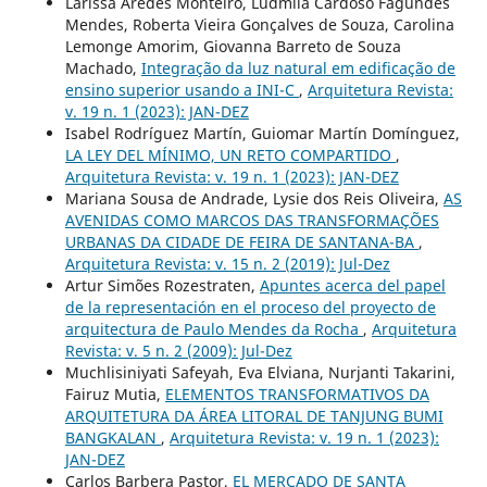
Larissa Arêdes Monteiro, Ludmila Cardoso Fagundes
Mendes, Roberta Vieira Gonçalves de Souza, Carolina
Lemonge Amorim, Giovanna Barreto de Souza
Machado,
Integração da luz natural em edificação de
ensino superior usando a INI-C
,
Arquitetura Revista:
v. 19 n. 1 (2023): JAN-DEZ
Isabel Rodríguez Martín, Guiomar Martín Domínguez,
LA LEY DEL MÍNIMO, UN RETO COMPARTIDO
,
Arquitetura Revista: v. 19 n. 1 (2023): JAN-DEZ
Mariana Sousa de Andrade, Lysie dos Reis Oliveira,
AS
AVENIDAS COMO MARCOS DAS TRANSFORMAÇÕES
URBANAS DA CIDADE DE FEIRA DE SANTANA-BA
,
Arquitetura Revista: v. 15 n. 2 (2019): Jul-Dez
Artur Simões Rozestraten,
Apuntes acerca del papel
de la representación en el proceso del proyecto de
arquitectura de Paulo Mendes da Rocha
,
Arquitetura
Revista: v. 5 n. 2 (2009): Jul-Dez
Muchlisiniyati Safeyah, Eva Elviana, Nurjanti Takarini,
Fairuz Mutia,
ELEMENTOS TRANSFORMATIVOS DA
ARQUITETURA DA ÁREA LITORAL DE TANJUNG BUMI
BANGKALAN
,
Arquitetura Revista: v. 19 n. 1 (2023):
JAN-DEZ
Carlos Barbera Pastor,
EL MERCADO DE SANTA