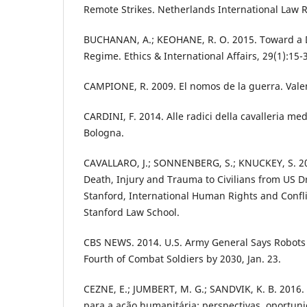
Remote Strikes. Netherlands International Law R
BUCHANAN, A.; KEOHANE, R. O. 2015. Toward a D
Regime. Ethics & International Affairs, 29(1):15-
CAMPIONE, R. 2009. El nomos de la guerra. Valen
CARDINI, F. 2014. Alle radici della cavalleria med
Bologna.
CAVALLARO, J.; SONNENBERG, S.; KNUCKEY, S. 20
Death, Injury and Trauma to Civilians from US Dr
Stanford, International Human Rights and Conflic
Stanford Law School.
CBS NEWS. 2014. U.S. Army General Says Robots
Fourth of Combat Soldiers by 2030, Jan. 23.
CEZNE, E.; JUMBERT, M. G.; SANDVIK, K. B. 2016
para a ação humanitária: perspectivas, oportuni