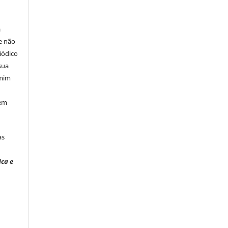
á
e não
iódico
sua
 mim
 em
às
ica e