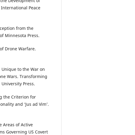
the Development of
International Peace
rception from the
 of Minnesota Press.
of Drone Warfare.
 Unique to the War on
Drone Wars. Transforming
 University Press.
 the Criterion for
onality and ‘Jus ad Vim’.
Areas of Active
igms Governing US Covert