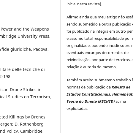
inicial nesta revista).
Afirmo ainda que meu artigo não est
sendo submetido a outra publicação 
ry Power and the Weapons
foi publicado na íntegra em outro per
bridge University Press.
e assumo total responsabilidade por 
originalidade, podendo incidir sobre
fide giuridiche. Padova,
eventuais encargos decorrentes de
reivindicação, por parte de terceiros,
relação à autoria do mesmo.
itare delle tecniche di
2-198.
Também aceito submeter o trabalho 
normas de publicação da
Revista de
ican Drone Strikes in
Estudos Constitucionais, Hermenêut
ical Studies on Terrorism,
Teoria do Direito (RECHTD)
acima
explicitadas.
eted Killings by Drones
. Bergen; D. Rothenberg
and Policy, Cambridge,