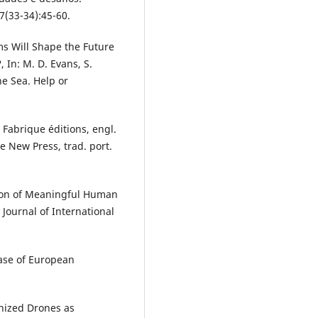
7(33-34):45-60.
 Will Shape the Future
 In: M. D. Evans, S.
he Sea. Help or
Fabrique éditions, engl.
e New Press, trad. port.
ion of Meaningful Human
Journal of International
hase of European
nized Drones as