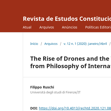
Revista de Estudos Constituci
Atual
Arquivos
Anúncios
Políticas Editor
Início
/
Arquivos
/
v. 12 n. 1 (2020): Janeiro/Abril
/
The Rise of Drones and the
from Philosophy of Interna
Filippo Ruschi
Università degli studi di Firenze/IT
DOI:
https://doi.org/10.4013/rechtd.2020.121.08