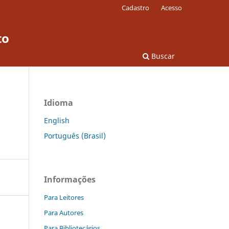
Cadastro
Acesso
to
Buscar
Idioma
English
Português (Brasil)
Informações
Para Leitores
Para Autores
Para Bibliotecários