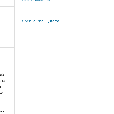
Open Journal Systems
ria
eira
u
ve
ção