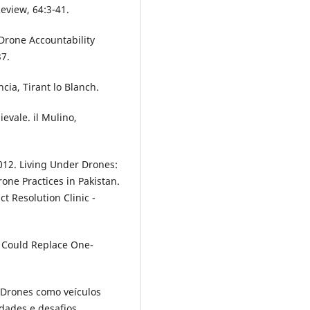
eview, 64:3-41.
rone Accountability
37.
cia, Tirant lo Blanch.
ievale. il Mulino,
12. Living Under Drones:
one Practices in Pakistan.
t Resolution Clinic -
 Could Replace One-
. Drones como veículos
dades e desafios.