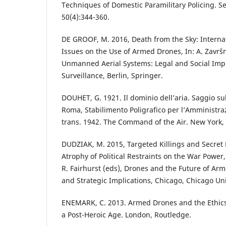
Techniques of Domestic Paramilitary Policing. Se
50(4):344-360.
DE GROOF, M. 2016, Death from the Sky: Internat
Issues on the Use of Armed Drones, In: A. Završn
Unmanned Aerial Systems: Legal and Social Impli
Surveillance, Berlin, Springer.
DOUHET, G. 1921. Il dominio dell’aria. Saggio sul
Roma, Stabilimento Poligrafico per l’Amministraz
trans. 1942. The Command of the Air. New York
DUDZIAK, M. 2015, Targeted Killings and Secret
Atrophy of Political Restraints on the War Power, 
R. Fairhurst (eds), Drones and the Future of Arme
and Strategic Implications, Chicago, Chicago Uni
ENEMARK, C. 2013. Armed Drones and the Ethics o
a Post-Heroic Age. London, Routledge.