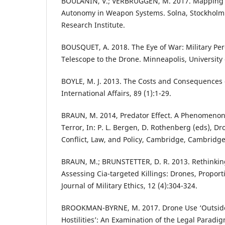
BOULANIN, V.; VERBRUGGEN, M. 2017. Mapping 
Autonomy in Weapon Systems. Solna, Stockholm 
Research Institute.
BOUSQUET, A. 2018. The Eye of War: Military Pe
Telescope to the Drone. Minneapolis, University
BOYLE, M. J. 2013. The Costs and Consequences 
International Affairs, 89 (1):1-29.
BRAUN, M. 2014, Predator Effect. A Phenomenon
Terror, In: P. L. Bergen, D. Rothenberg (eds), 
Conflict, Law, and Policy, Cambridge, Cambridge
BRAUN, M.; BRUNSTETTER, D. R. 2013. Rethinking
Assessing Cia-targeted Killings: Drones, Proporti
Journal of Military Ethics, 12 (4):304-324.
BROOKMAN-BYRNE, M. 2017. Drone Use ‘Outside 
Hostilities’: An Examination of the Legal Parad