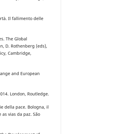
à. Il fallimento delle
es. The Global
en, D. Rothenberg (eds),
licy, Cambridge,
 Change and European
2014. London, Routledge.
e della pace. Bologna, il
 as vias da paz. São