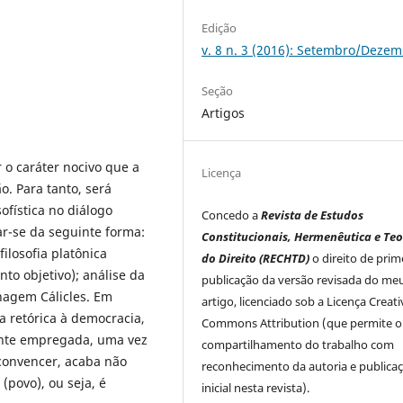
Edição
v. 8 n. 3 (2016): Setembro/Deze
Seção
Artigos
 o caráter nocivo que a
Licença
o. Para tanto, será
ofística no diálogo
Concedo a
Revista de Estudos
rar-se da seguinte forma:
Constitucionais, Hermenêutica e Teo
ilosofia platônica
do Direito (RECHTD)
o direito de prim
to objetivo); análise da
publicação da versão revisada do me
onagem Cálicles. Em
artigo, licenciado sob a Licença Creati
a retórica à democracia,
Commons Attribution (que permite o
ente empregada, uma vez
compartilhamento do trabalho com
 convencer, acaba não
reconhecimento da autoria e publica
(povo), ou seja, é
inicial nesta revista).