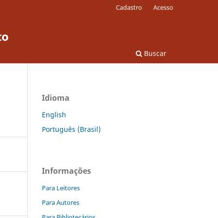
Cadastro
Acesso
to
Buscar
Idioma
English
Português (Brasil)
Informações
Para Leitores
Para Autores
Para Bibliotecários