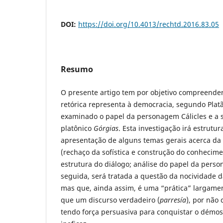
DOI:
https://doi.org/10.4013/rechtd.2016.83.05
Resumo
O presente artigo tem por objetivo compreender
retórica representa à democracia, segundo Platã
examinado o papel da personagem Cálicles e a s
platônico
Górgias
. Esta investigação irá estrutu
apresentação de alguns temas gerais acerca da f
(rechaço da sofística e construção do conhecimen
estrutura do diálogo; análise do papel da pers
seguida, será tratada a questão da nocividade d
mas que, ainda assim, é uma “prática” largam
que um discurso verdadeiro (
parresía
), por não
tendo força persuasiva para conquistar o démos 