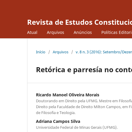
Revista de Estudos Constituci
Atual
Arquivos
Anúncios
Políticas Editor
Início
/
Arquivos
/
v. 8 n. 3 (2016): Setembro/Dez
Retórica e parresía no con
Ricardo Manoel Oliveira Morais
Doutorando em Direito pela UFMG. Mestre em Filosof
Direito pela Faculdade de Direito Milton Campos, em Fi
de Filosofia e Teologia.
Adriana Campos Silva
Universidade Federal de Minas Gerais (UFMG).