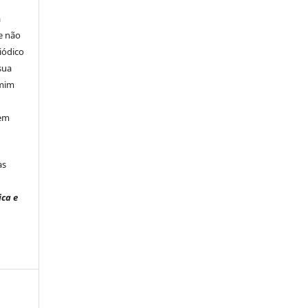
á
e não
iódico
sua
 mim
 em
às
ica e