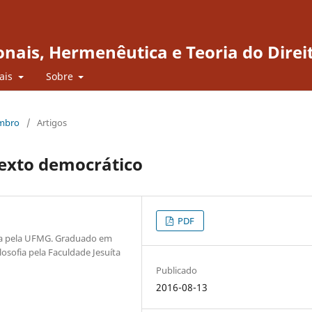
onais, Hermenêutica e Teoria do Direi
iais
Sobre
embro
/
Artigos
texto democrático
PDF
ia pela UFMG. Graduado em
losofia pela Faculdade Jesuíta
Publicado
2016-08-13