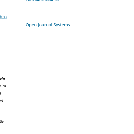
mbro
Open Journal Systems
ria
eira
u
ve
ção