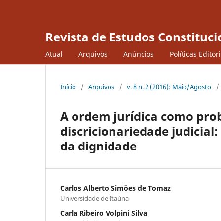
Revista de Estudos Constituci
Atual
Arquivos
Anúncios
Políticas Editor
Início
/
Arquivos
/
v. 8 n. 2 (2016): Maio/Agosto
/
A ordem jurídica como prob
discricionariedade judicia
da dignidade
Carlos Alberto Simões de Tomaz
Universidade de Itaúna
Carla Ribeiro Volpini Silva