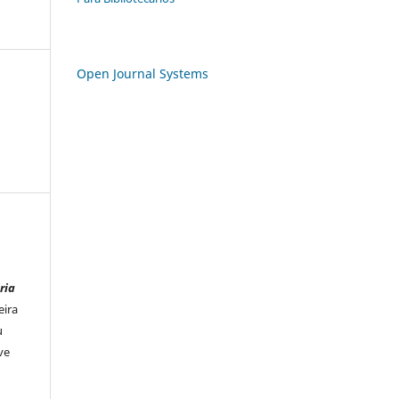
Open Journal Systems
ria
eira
u
ve