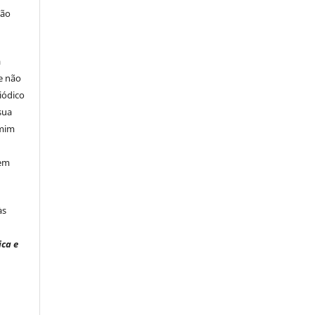
ção
á
e não
iódico
sua
 mim
 em
às
ica e