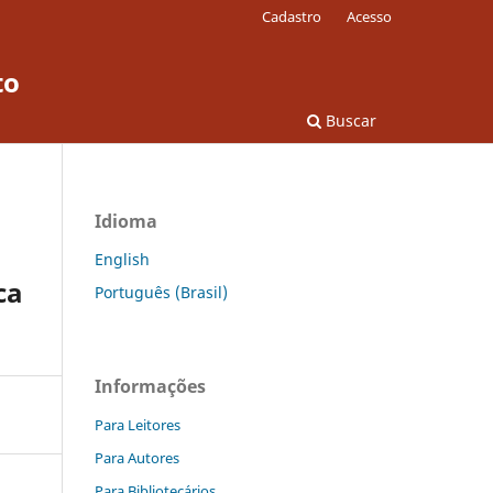
Cadastro
Acesso
to
Buscar
Idioma
English
ca
Português (Brasil)
Informações
Para Leitores
Para Autores
Para Bibliotecários