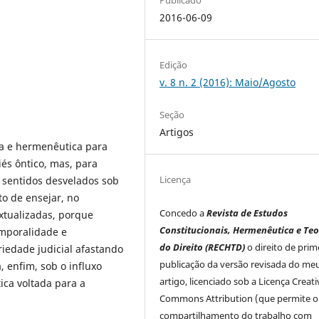
2016-06-09
Edição
v. 8 n. 2 (2016): Maio/Agosto
Seção
Artigos
ica e hermenêutica para
és ôntico, mas, para
Licença
e sentidos desvelados sob
to de ensejar, no
Concedo a
Revista de Estudos
xtualizadas, porque
Constitucionais, Hermenêutica e Teo
temporalidade e
do Direito (RECHTD)
o direito de prim
riedade judicial afastando
publicação da versão revisada do me
, enfim, sob o influxo
artigo, licenciado sob a Licença Creati
ca voltada para a
Commons Attribution (que permite o
compartilhamento do trabalho com