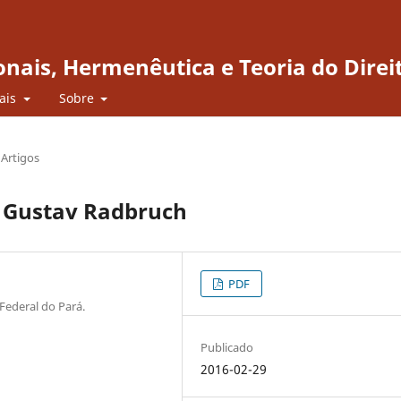
onais, Hermenêutica e Teoria do Direi
iais
Sobre
Artigos
e Gustav Radbruch
PDF
Federal do Pará.
Publicado
2016-02-29