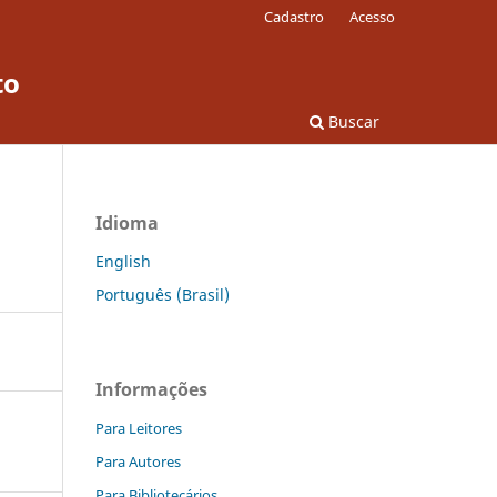
Cadastro
Acesso
to
Buscar
Idioma
English
Português (Brasil)
Informações
Para Leitores
Para Autores
Para Bibliotecários