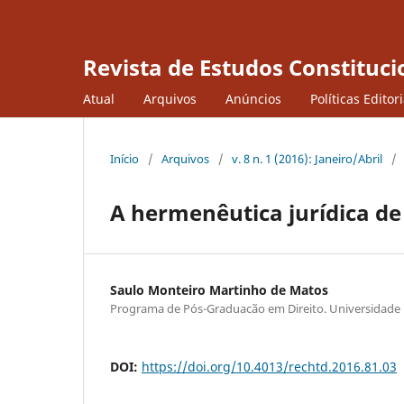
Revista de Estudos Constituci
Atual
Arquivos
Anúncios
Políticas Editor
Início
/
Arquivos
/
v. 8 n. 1 (2016): Janeiro/Abril
/
A hermenêutica jurídica d
Saulo Monteiro Martinho de Matos
Programa de Pós-Graduacão em Direito. Universidade 
DOI:
https://doi.org/10.4013/rechtd.2016.81.03