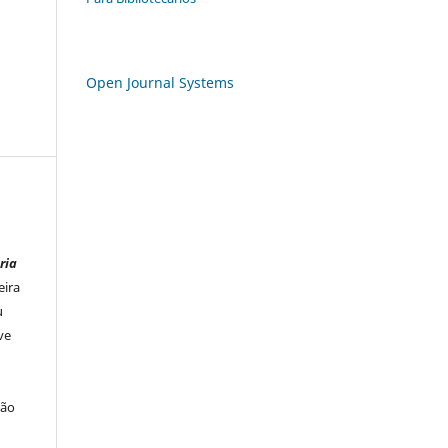
Open Journal Systems
ria
eira
u
ve
ção