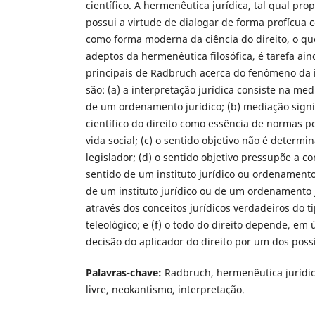
científico. A hermenêutica jurídica, tal qual pr
possui a virtude de dialogar de forma profícua 
como forma moderna da ciência do direito, o qu
adeptos da hermenêutica filosófica, é tarefa ain
principais de Radbruch acerca do fenômeno da i
são: (a) a interpretação jurídica consiste na med
de um ordenamento jurídico; (b) mediação signi
científico do direito como essência de normas po
vida social; (c) o sentido objetivo não é determ
legislador; (d) o sentido objetivo pressupõe a 
sentido de um instituto jurídico ou ordenamento 
de um instituto jurídico ou de um ordenamento j
através dos conceitos jurídicos verdadeiros do t
teleológico; e (f) o todo do direito depende, em
decisão do aplicador do direito por um dos possív
Palavras-chave:
Radbruch, hermenêutica jurídic
livre, neokantismo, interpretação.