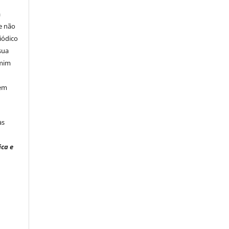
á
e não
iódico
sua
 mim
 em
às
ica e