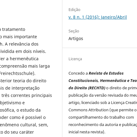
Edição
v. 8 n. 1 (2016): Janeiro/Abril
o tratamento
Seção
lo mais importante
Artigos
h. A relevância dos
ividida em dois níveis.
nder a hermenêutica
Licença
 compreensão mais larga
Freirechtsschule).
Concedo a
Revista de Estudos
terior teoria do direito
Constitucionais, Hermenêutica e Teo
is de interpretação
do Direito (RECHTD)
o direito de prim
 três correntes principais
publicação da versão revisada do me
ubjetivismo e
artigo, licenciado sob a Licença Creati
osófica, o estudo da
Commons Attribution (que permite o
der como é possível o
compartilhamento do trabalho com
enômeno cultural, sem,
reconhecimento da autoria e publica
 do seu caráter
inicial nesta revista).