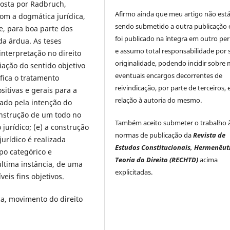
oposta por Radbruch,
Afirmo ainda que meu artigo não est
com a dogmática jurídica,
sendo submetido a outra publicação 
e, para boa parte dos
foi publicado na íntegra em outro per
da árdua. As teses
e assumo total responsabilidade por 
nterpretação no direito
originalidade, podendo incidir sobre
iação do sentido objetivo
eventuais encargos decorrentes de
fica o tratamento
reivindicação, por parte de terceiros,
sitivas e gerais para a
relação à autoria do mesmo.
inado pela intenção do
construção de um todo no
Também aceito submeter o trabalho 
jurídico; (e) a construção
normas de publicação da
Revista de
urídico é realizada
Estudos Constitucionais, Hermenêut
ipo categórico e
Teoria do Direito (RECHTD)
acima
 última instância, de uma
explicitadas.
eis fins objetivos.
a, movimento do direito