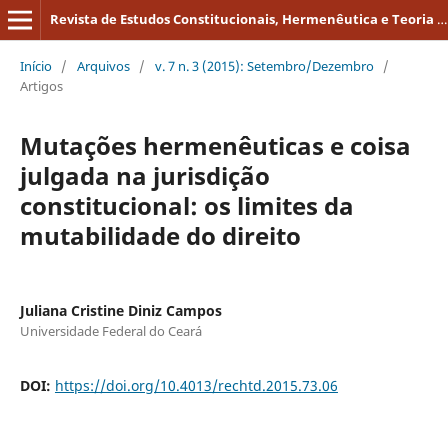
Revista de Estudos Constitucionais, Hermenêutica e Teoria do Direito
Início
/
Arquivos
/
v. 7 n. 3 (2015): Setembro/Dezembro
/
Artigos
Mutações hermenêuticas e coisa
julgada na jurisdição
constitucional: os limites da
mutabilidade do direito
Juliana Cristine Diniz Campos
Universidade Federal do Ceará
DOI:
https://doi.org/10.4013/rechtd.2015.73.06