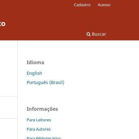
Cadastro
Acesso
to
Buscar
Idioma
English
Português (Brasil)
Informações
Para Leitores
Para Autores
Para Bibliotecários