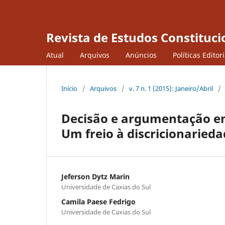
Revista de Estudos Constituci
Atual
Arquivos
Anúncios
Políticas Editor
Início
/
Arquivos
/
v. 7 n. 1 (2015): Janeiro/Abril
/
Decisão e argumentação em 
Um freio à discricionaried
Jeferson Dytz Marin
Universidade de Caxias do Sul
Camila Paese Fedrigo
Universidade de Caxias do Sul