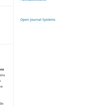
Open Journal Systems
ria
eira
u
ve
ção