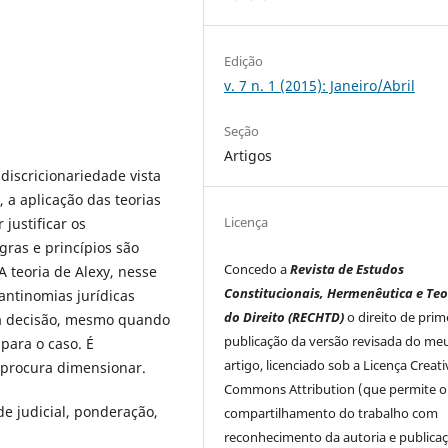
Edição
v. 7 n. 1 (2015): Janeiro/Abril
Seção
Artigos
discricionariedade vista
 a aplicação das teorias
Licença
justificar os
gras e princípios são
Concedo a
Revista de Estudos
A teoria de Alexy, nesse
Constitucionais, Hermenêutica e Teo
 antinomias jurídicas
do Direito (RECHTD)
o direito de prim
da decisão, mesmo quando
publicação da versão revisada do me
 para o caso. É
artigo, licenciado sob a Licença Creati
 procura dimensionar.
Commons Attribution (que permite o
e judicial, ponderação,
compartilhamento do trabalho com
reconhecimento da autoria e publica