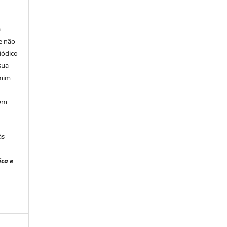
á
e não
iódico
sua
 mim
 em
às
ica e