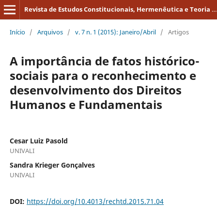
Revista de Estudos Constitucionais, Hermenêutica e Teoria do Direito
Início
/
Arquivos
/
v. 7 n. 1 (2015): Janeiro/Abril
/
Artigos
A importância de fatos histórico-
sociais para o reconhecimento e
desenvolvimento dos Direitos
Humanos e Fundamentais
Cesar Luiz Pasold
UNIVALI
Sandra Krieger Gonçalves
UNIVALI
DOI:
https://doi.org/10.4013/rechtd.2015.71.04