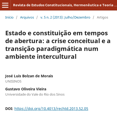
Revista de Estudos Constitucionais, Hermenêutica e Teoria do Direito
Início
/
Arquivos
/
v. 5 n. 2 (2013): Julho/Dezembro
/
Artigos
Estado e constituição em tempos
de abertura: a crise conceitual e a
transição paradigmática num
ambiente intercultural
José Luis Bolzan de Morais
UNISINOS
Gustavo Oliveira Vieira
Universidade do Vale do Rio dos Sinos
DOI:
https://doi.org/10.4013/rechtd.2013.52.05