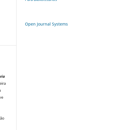
Open Journal Systems
ria
eira
u
ve
ção