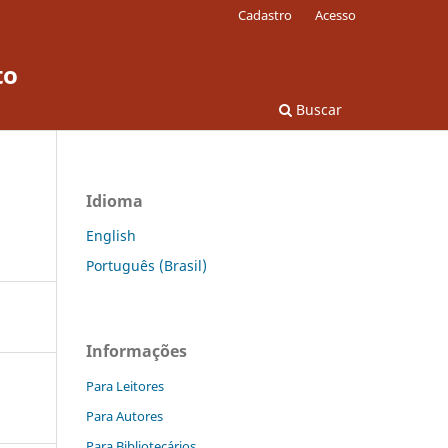
Cadastro
Acesso
to
Buscar
Idioma
English
Português (Brasil)
Informações
Para Leitores
Para Autores
Para Bibliotecários