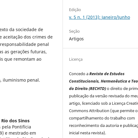
Edição
v. 5 n. 1 (2013): Janeiro/Junho
texto da sociedade de
Seção
de aceitação dos crimes de
Artigos
a responsabilidade penal
as as gerações futuras,
uais que remontam ao
Licença
Concedo a
Revista de Estudos
o, iluminismo penal.
Constitucionais, Hermenêutica e Teo
do Direito (RECHTD)
o direito de prim
publicação da versão revisada do me
artigo, licenciado sob a Licença Creati
Commons Attribution (que permite o
compartilhamento do trabalho com
 Rio dos Sinos
reconhecimento da autoria e publica
 pela Pontifícia
99) e mestrado em
inicial nesta revista).