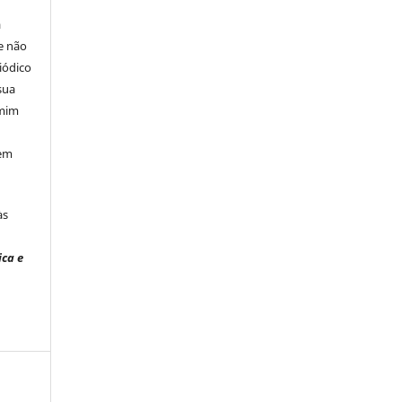
á
e não
iódico
sua
 mim
 em
às
ica e