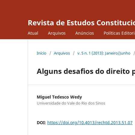
Revista de Estudos Constituci
Atual
Arquivos
Anúncios
Políticas Editor
Início
/
Arquivos
/
v. 5 n. 1 (2013): Janeiro/Junho
Alguns desafios do direito 
Miguel Tedesco Wedy
Universidade do Vale do Rio dos Sinos
DOI:
https://doi.org/10.4013/rechtd.2013.51.07