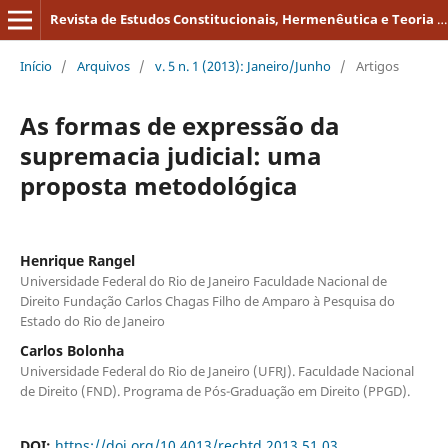
Revista de Estudos Constitucionais, Hermenêutica e Teoria do Direito
Início
/
Arquivos
/
v. 5 n. 1 (2013): Janeiro/Junho
/
Artigos
As formas de expressão da
supremacia judicial: uma
proposta metodológica
Henrique Rangel
Universidade Federal do Rio de Janeiro Faculdade Nacional de
Direito Fundação Carlos Chagas Filho de Amparo à Pesquisa do
Estado do Rio de Janeiro
Carlos Bolonha
Universidade Federal do Rio de Janeiro (UFRJ). Faculdade Nacional
de Direito (FND). Programa de Pós-Graduação em Direito (PPGD).
DOI:
https://doi.org/10.4013/rechtd.2013.51.03