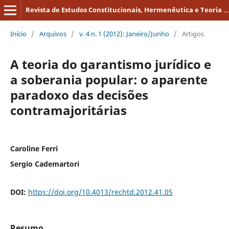
Revista de Estudos Constitucionais, Hermenêutica e Teoria do Direito
Início
/
Arquivos
/
v. 4 n. 1 (2012): Janeiro/Junho
/
Artigos
A teoria do garantismo jurídico e
a soberania popular: o aparente
paradoxo das decisões
contramajoritárias
Caroline Ferri
Sergio Cademartori
DOI:
https://doi.org/10.4013/rechtd.2012.41.05
Resumo