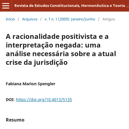
Revista de Estudos Constitucionais, Hermenêutica e Teoria do Direito
Início
/
Arquivos
/
v. 1 n. 1 (2009): Janeiro/Junho
/
Artigos
A racionalidade positivista e a
interpretação negada: uma
análise necessária sobre a atual
crise da jurisdição
Fabiana Marion Spengler
DOI:
https://doi.org/10.4013/5135
Resumo