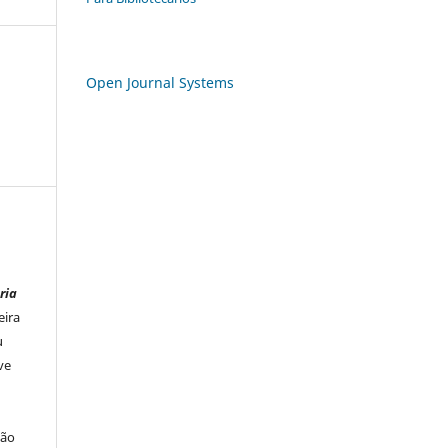
Open Journal Systems
ria
eira
u
ve
ção