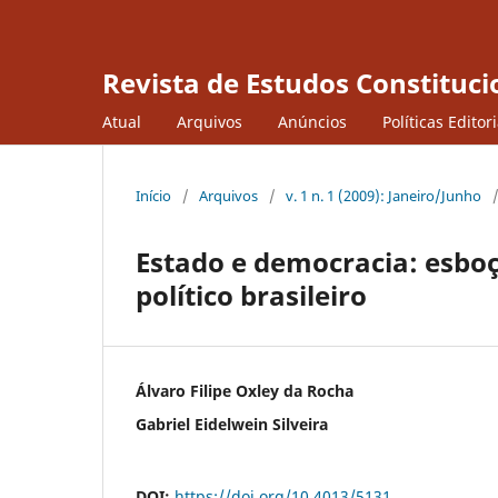
Revista de Estudos Constituci
Atual
Arquivos
Anúncios
Políticas Editor
Início
/
Arquivos
/
v. 1 n. 1 (2009): Janeiro/Junho
Estado e democracia: esbo
político brasileiro
Álvaro Filipe Oxley da Rocha
Gabriel Eidelwein Silveira
DOI:
https://doi.org/10.4013/5131