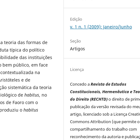
Edição
v. 1 n. 1 (2009): Janeiro/Junho
Seção
r a teoria das formas de
Artigos
ta típica do político
ibilidade das instituições
o bem público, em face
Licença
 contextualizada na
ristóteles e de
Concedo a
Revista de Estudos
ção sistemática da teoria
Constitucionais, Hermenêutica e Teo
iológico de
habitus
, no
do Direito (RECHTD)
o direito de prim
tos de Faoro com o
publicação da versão revisada do me
e produziu o
habitus
artigo, licenciado sob a Licença Creati
Commons Attribution (que permite o
compartilhamento do trabalho com
reconhecimento da autoria e publica