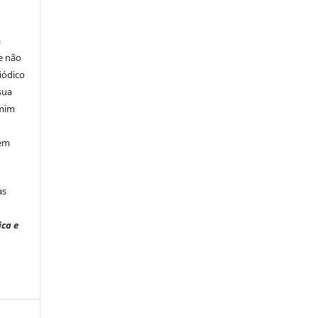
á
e não
iódico
sua
 mim
 em
às
ica e