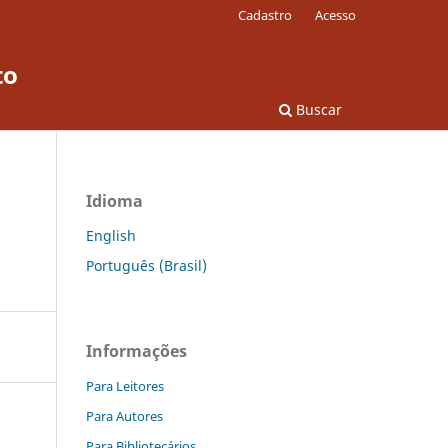
Cadastro
Acesso
to
Buscar
Idioma
English
Português (Brasil)
Informações
Para Leitores
Para Autores
Para Bibliotecários