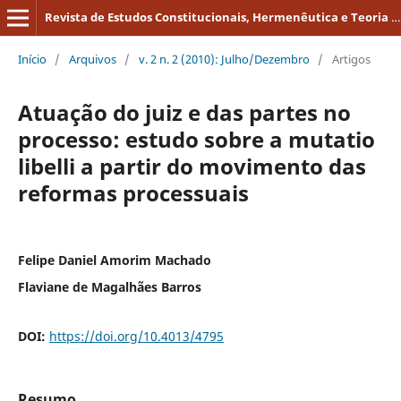
Revista de Estudos Constitucionais, Hermenêutica e Teoria do Direito
Início
/
Arquivos
/
v. 2 n. 2 (2010): Julho/Dezembro
/
Artigos
Atuação do juiz e das partes no
processo: estudo sobre a mutatio
libelli a partir do movimento das
reformas processuais
Felipe Daniel Amorim Machado
Flaviane de Magalhães Barros
DOI:
https://doi.org/10.4013/4795
Resumo